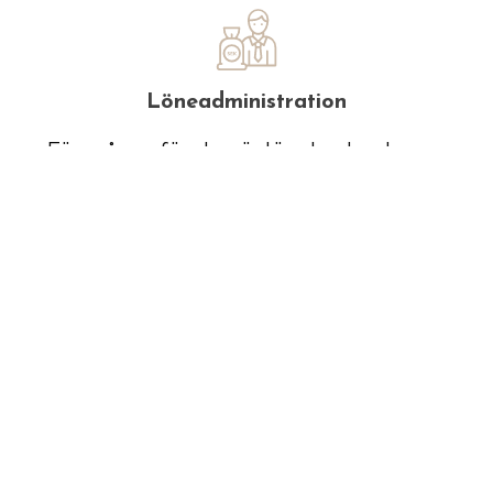
Löneadministration
För många företag är lönekostnaden en
stor och viktig post med många
regelverk, vi ger dig en trygg lösning
för ditt företags löneadministration
Läs mer